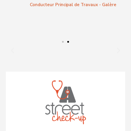
Conducteur Principal de Travaux - Galère
t
C
e