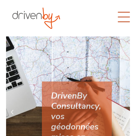
DrivenBy
Consultancy,
vos
géodonnées
mises en
projet